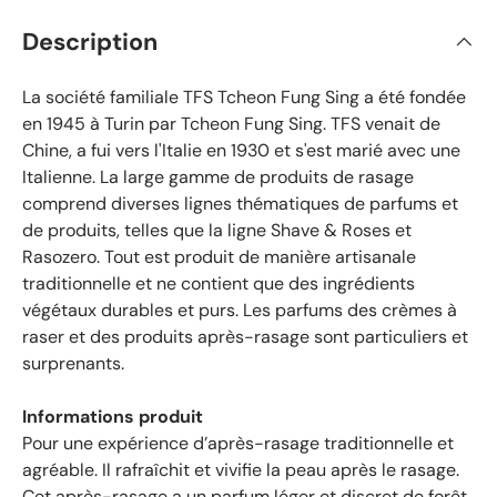
é
Description
r
i
f
La société familiale TFS Tcheon Fung Sing a été fondée
i
en 1945 à Turin par Tcheon Fung Sing. TFS venait de
é
Chine, a fui vers l'Italie en 1930 et s'est marié avec une
s
Italienne. La large gamme de produits de rasage
a
comprend diverses lignes thématiques de parfums et
v
de produits, telles que la ligne Shave & Roses et
e
Rasozero. Tout est produit de manière artisanale
c
traditionnelle et ne contient que des ingrédients
u
végétaux durables et purs. Les parfums des crèmes à
n
raser et des produits après-rasage sont particuliers et
e
surprenants.
m
o
y
Informations produit
e
Pour une expérience d’après-rasage traditionnelle et
n
agréable. Il rafraîchit et vivifie la peau après le rasage.
n
Cet après-rasage a un parfum léger et discret de forêt,