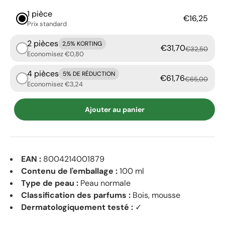
1 pièce
€16,25
Prix ​​standard
2 pièces
2,5% KORTING
€31,70
€32,50
Economisez €0,80
4 pièces
5% DE RÉDUCTION
€61,76
€65,00
Economisez €3,24
Ajouter au panier
EAN :
8004214001879
Contenu de l'emballage :
100 ml
Type de peau :
Peau normale
Classification des parfums :
Bois, mousse
Dermatologiquement testé :
✓