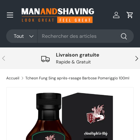
Aller au contenu
Se connec
Pani
Rechercher
Type de produit
Tout
Recherc
Livraison gratuite
Précédent
Sui
Rapide & Gratuit
Accueil
Tcheon Fung Sing après-rasage Barbose Pomeriggio 100ml
Aller directement aux informations sur le produit