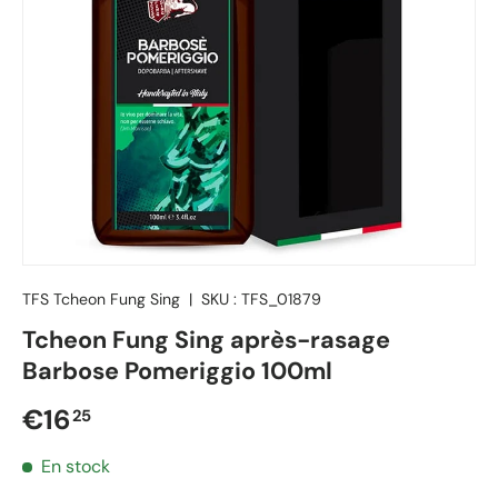
TFS Tcheon Fung Sing
|
SKU :
TFS_01879
Tcheon Fung Sing après-rasage
Barbose Pomeriggio 100ml
Prix régulier
€16
25
En stock