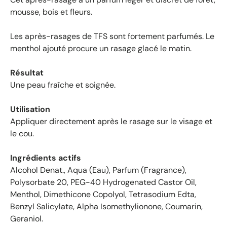
e
mousse, bois et fleurs.
d
e
Les après-rasages de TFS sont fortement parfumés. Le
4
menthol ajouté procure un rasage glacé le matin.
.
6
Résultat
é
t
Une peau fraîche et soignée.
o
i
Utilisation
l
Appliquer directement après le rasage sur le visage et
e
le cou.
s
s
Ingrédients actifs
u
Alcohol Denat., Aqua (Eau), Parfum (Fragrance),
r
Polysorbate 20, PEG-40 Hydrogenated Castor Oil,
5
Menthol, Dimethicone Copolyol, Tetrasodium Edta,
p
Benzyl Salicylate, Alpha Isomethylionone, Coumarin,
a
r
Geraniol.