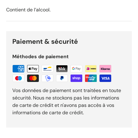
O
k
Contient de l’alcool.
e
n
d
o
Paiement & sécurité
R
e
v
Méthodes de paiement
i
e
w
s
Vos données de paiement sont traitées en toute
sécurité. Nous ne stockons pas les informations
de carte de crédit et n'avons pas accès à vos
informations de carte de crédit.