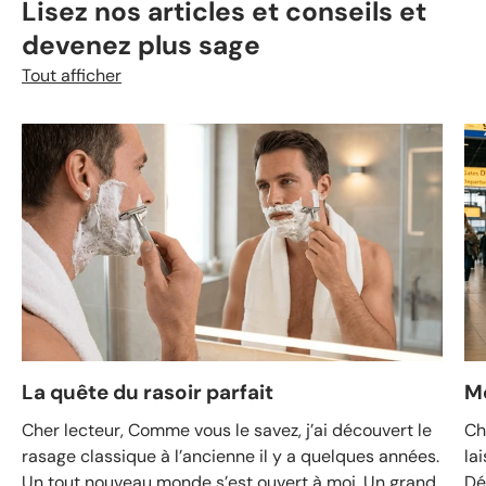
Lisez nos articles et conseils et
devenez plus sage
Tout afficher
La quête du rasoir parfait
M
Cher lecteur, Comme vous le savez, j’ai découvert le
Ch
rasage classique à l’ancienne il y a quelques années.
la
Un tout nouveau monde s’est ouvert à moi. Un grand
Dé